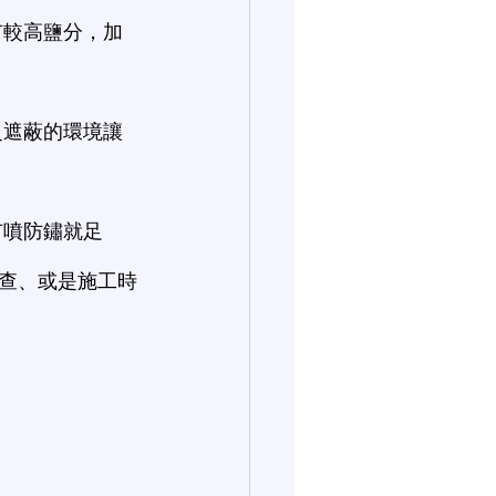
有較高鹽分，加
乏遮蔽的環境讓
有噴防鏽就足
查、或是施工時