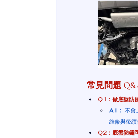
常見問題 Q&
Q1：做底盤防
A1：
 不
維修與後續
Q2：底盤防鏽