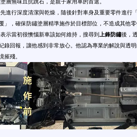
性塗層無味且抗跳石，是親子家用車的首選。
師先進行深度清潔與乾燥，隨後針對車身及重要零件進行
覆」，確保防鏽塗層精準施作於目標部位，不造成其他零
主表示當初很懊惱新車該如何維持，搜尋到
上鋒防鏽
後，
紀錄回報，讓他感到非常放心。他認為專業的解說與透明
境摧殘。