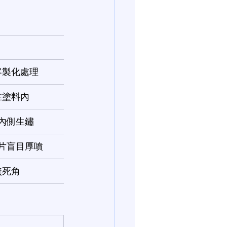
客製化處理
在塗料內
內側生鏽
片盲目厚噴
無死角