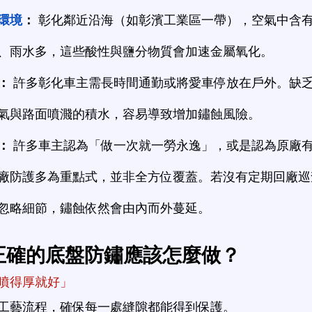
環境
：
 彰化鄰近沿海（如彰濱工業區一帶），空氣中含
、雨水多，這些酸性與鹽分物質會加速金屬氧化。
：
 許多彰化車主需長時間通勤或將愛車停放在戶外。缺
氣與路面噴濺的積水，容易導致增加鏽蝕風險。
：
 許多車主認為「做一次就一勞永逸」，或是認為原廠
廠防護多為重點式，並非全方位覆蓋。若沒有定期回廠巡
忽略細節，鏽蝕依然會由內而外蔓延。
正確的底盤防鏽應該怎麼做？
噴得厚就好」
工藝流程，確保每一處縫隙都能得到保護。