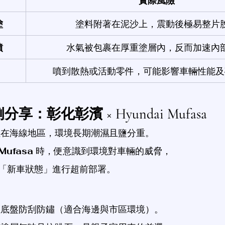
實際風險
塗
塗料附著在泥沙上，震動後極易整片
噴
水氣被包裹在厚重塗層內，反而加速內
噴到散熱或活動零件，可能影響車輛性能及
：彰化彰濱 × Hyundai Mufasa
住在海線地區，環境長期潮濕且鹽分重。
Mufasa
 時，便意識到環境對車輛的威脅，
「新車狀態」進行超前部署。
性底盤防刮防鏽（適合海邊與市區環境）。