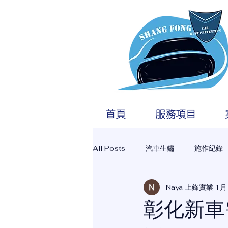
彰
首頁
服務項目
All Posts
汽車生鏽
施作紀錄
Naya 上鋒實業
1月
彰化新車