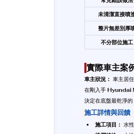
常見錯誤做法
未清潔直接噴
整片無差別厚
不分部位施工
實際車主案例分享
車主狀況：
 車主居
在剛入手 
Hyundai 
決定在底盤最乾淨的
施工詳情與回饋
施工項目：
 水