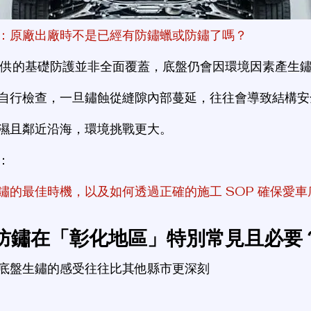
：原廠出廠時不是已經有防鏽蠟或防鏽了嗎？
自行檢查，一旦鏽蝕從縫隙內部蔓延，往往會導致結構安
濕且鄰近沿海，環境挑戰更大。
：
鏽的最佳時機，以及如何透過正確的施工 SOP 確保愛
防鏽在「彰化地區」特別常見且必要
底盤生鏽的感受往往比其他縣市更深刻