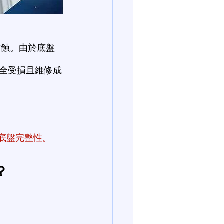
全受損且維修成
車底盤完整性。
？