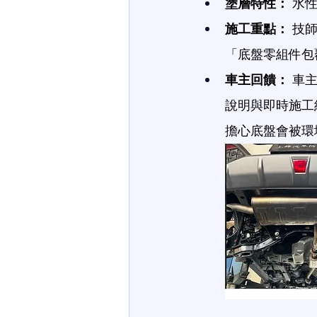
塗層特性：
 水
施工重點：
 技
「底盤零組件包
車主回饋：
 車
說明與即時施工
擔心底盤會被環