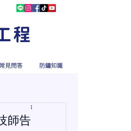
工程
常見問答
防鏽知識
技師告