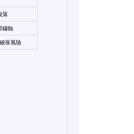
脫落
部鏽蝕
破保風險