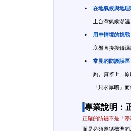
在地氣候與地理
上台灣氣候潮濕
用車情境的挑戰
底盤直接接觸濕
常見的防護誤區
夠。實際上，原
「只求厚噴」而
專業說明：
正確的防鏽不是「漆
而是必須遵循標準的