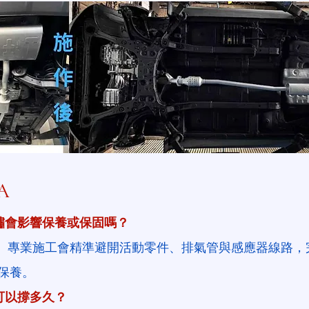
A
鏽會影響保養或保固嗎？
會。專業施工會精準避開活動零件、排氣管與感應器線路，
保養。
可以撐多久？