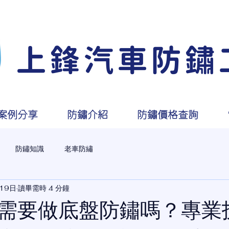
化
上鋒汽車防鏽
案例分享
防鏽介紹
防鏽價格查詢
防鏽知識
老車防繡
19日
讀畢需時 4 分鐘
需要做底盤防鏽嗎？專業