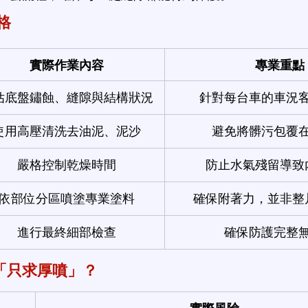
格
實際作業內容
專業重點
估底盤鏽蝕、縫隙與結構狀況
針對每台車的車況
使用高壓清洗去油泥、泥沙
避免將髒污包覆
嚴格控制乾燥時間
防止水氣殘留導致
依部位分區噴塗專業塗料
確保附著力，並非整
進行最終細部檢查
確保防護完整
「只求厚噴」？