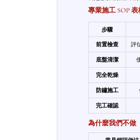
專業施工 SOP 表
步驟
前置檢查
評
底盤清潔
完全乾燥
防鏽施工
完工確認
為什麼我們不做