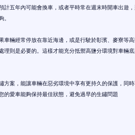
預計五年內可能會換車，或者平時常在週末時開車出遊，
夠。
果車輛經常停放在靠近海邊，或是行駛於彰濱、麥寮等高
處理則是必要的。這樣才能充分抵禦高鹽分環境對車輛底
鏽方案，能讓車輛在惡劣環境中享有更持久的保護，同時
您的愛車能夠保持最佳狀態，避免過早的生鏽問題