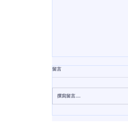
留言
撰寫留言......
彰化底盤防鏽施工要多久？為
什麼專業施工需要 1.5 天？