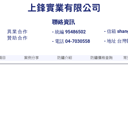
上鋒實業有限公司
​聯絡資訊
- 信箱 shan
異業合作
- 統編 95486502
贊助合作​
- 地址 台
- 電話 04-7030558
項目
案例分享
防鏽介紹
防鏽價格查詢
常