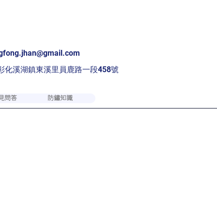
gfong.jhan@gmail.com
灣彰化溪湖鎮東溪里員鹿路一段458號
見問答
防鏽知識