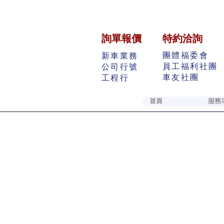
詢單報價
特約洽詢
團體福委會
新車業務
員工福利社團
公司行號
​車友社團
工程行
首頁
服務