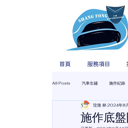
彰
首頁
服務項目
All Posts
汽車生鏽
施作紀錄
玟徵 林
2024年8
施作底盤