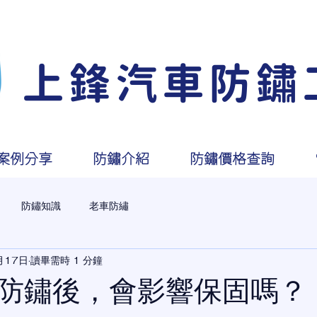
化
上鋒汽車防鏽
案例分享
防鏽介紹
防鏽價格查詢
防鏽知識
老車防繡
月17日
讀畢需時 1 分鐘
防鏽後，會影響保固嗎？