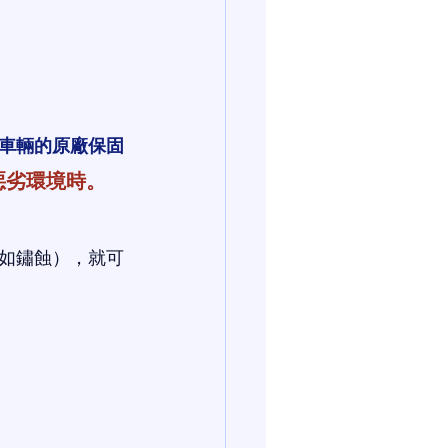
：
車輛的原廠保固
惡劣環境時。
如鏽蝕），就可