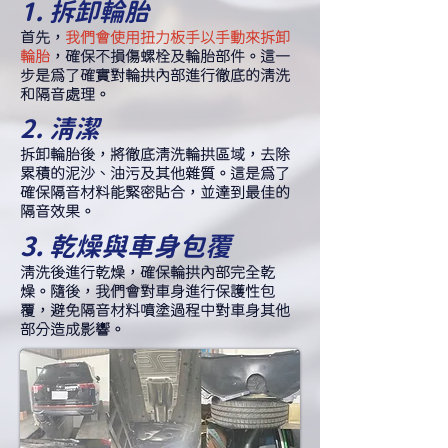
1. 拆卸輪胎
首先，
我們會使用扭力板手以手動來拆卸
輪胎
，確保不損傷螺栓及輪胎部件。這一
步是為了確實對輪拱內部進行徹底的清洗
和隔音處理。
2. 清潔
拆卸輪胎後，將徹底清洗輪拱區域，去除
累積的泥沙、油污及其他雜質。這是為了
確保隔音材料能緊密貼合，並達到最佳的
隔音效果。
3. 乾燥與車身包覆
清洗後進行乾燥，確保輪拱內部完全乾
燥。隨後，我們會對車身進行保護性包
覆，避免隔音材料噴塗過程中對車身其他
部分造成影響。