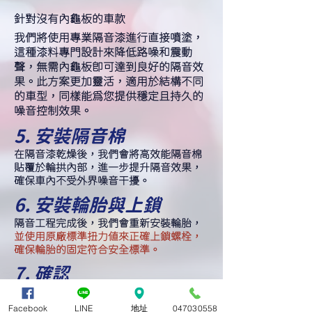
針對沒有內龜板的車款
我們將使用專業隔音漆進行直接噴塗，
這種漆料專門設計來降低路噪和震動
聲，無需內龜板即可達到良好的隔音效
果。此方案更加靈活，適用於結構不同
的車型，同樣能為您提供穩定且持久的
噪音控制效果。
5. 安裝隔音棉
在隔音漆乾燥後，我們會將高效能隔音棉
貼覆於輪拱內部，進一步提升隔音效果，
確保車內不受外界噪音干擾。
6. 安裝輪胎與上鎖
隔音工程完成後，我們會重新安裝輪胎，
並使用原廠標準扭力值來正確上鎖螺栓，
確保輪胎的固定符合安全標準。
7. 確認
安裝完成後，我們會進行全面的確認，包
括檢查所有固定點、隔音材料的密合度以
Facebook
LINE
地址
047030558