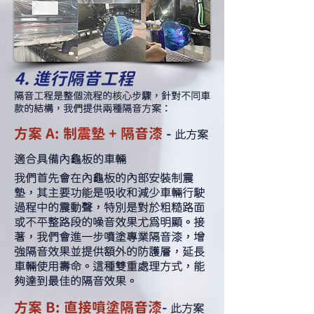
4. 進行隔音工程
隔音工程是整個流程的核心步驟，針對不同車
款的結構，我們提供兩種隔音方案：
方案 A: 制震墊 + 隔音漆
-
此方案
適合具備內龜板的車輛
我們首先會在內龜板的內部安裝制震
墊，其主要功能是吸收和減少車輛行駛
過程中的震動聲，特別是對於粗糙路面
或不平整路段的噪音效果尤為明顯。接
著，我們會進一步噴塗專業隔音漆，增
強隔音效果並提供額外的防護層，延長
車輛使用壽命。這種雙重處理方式，能
夠達到最佳的隔音效果。
方案 B: 直接噴塗隔音漆
-
此方案