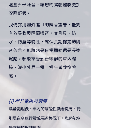
這些外部噪音，讓您的駕駛體驗更加
安靜舒適。
​我們採用國外進口的隔音塗層，能夠
有效吸收與阻隔噪音，並且具、防
水、防塵等特性，確保長期穩定的隔
音效果。無論您是日常通勤還是長途
駕駛，都能享受到更寧靜的車內環
境，減少外界干擾，提升駕乘愉悅
感。
​​​​(1) 提升駕乘舒適度
隔音處理後，車內的靜謐性顯著提高，特
別是在高速行駛或惡劣路況下，您仍能享
受安靜的駕駛氛圍