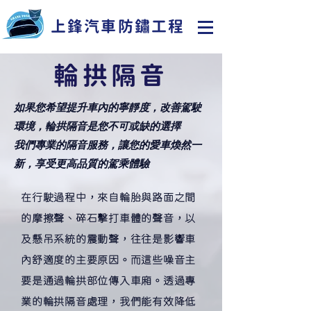
彰化
上鋒汽車防鏽工程
輪拱隔音
如果您希望提升車內的寧靜度，改善駕駛
環境，輪拱隔音是您不可或缺的選擇
我們專業的隔音服務，讓您的愛車煥然一
新，享受更高品質的駕乘體驗
在行駛過程中，來自輪胎與路面之間
的摩擦聲、碎石擊打車體的聲音，以
及懸吊系統的震動聲，往往是影響車
內舒適度的主要原因。而這些噪音主
要是通過輪拱部位傳入車廂。透過專
業的輪拱隔音處理，我們能有效降低